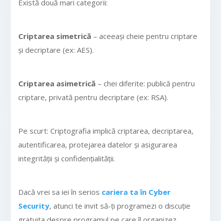
Există două mari categorii:
Criptarea simetrică
– aceeași cheie pentru criptare
și decriptare (ex: AES).
Criptarea asimetrică
– chei diferite: publică pentru
criptare, privată pentru decriptare (ex: RSA).
Pe scurt: Criptografia implică criptarea, decriptarea,
autentificarea, protejarea datelor și asigurarea
integrității și confidențialității.
Dacă vrei sa iei în serios
cariera ta în Cyber
Security
, atunci te invit să-ți programezi o discuție
gratuita despre programul pe care îl organizez.