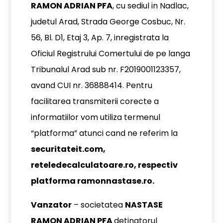
RAMON ADRIAN PFA
, cu sediul in Nadlac,
judetul Arad, Strada George Cosbuc, Nr.
56, Bl. D1, Etaj 3, Ap. 7, inregistrata la
Oficiul Registrului Comertului de pe langa
Tribunalul Arad sub nr.
F2019001123357
,
avand CUI nr. 36888414. Pentru
facilitarea transmiterii corecte a
informatiilor vom utiliza termenul
“platforma” atunci cand ne referim la
securitateit.com,
reteledecalculatoare.ro
, respectiv
platforma ramonnastase.ro.
Vanzator
– societatea
NASTASE
RAMON ADRIAN PFA
detinatorul