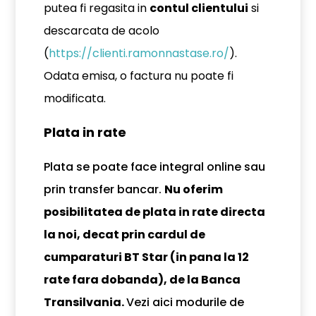
putea fi regasita in
contul clientului
si
descarcata de acolo
(
https://clienti.ramonnastase.ro/
).
Odata emisa, o factura nu poate fi
modificata.
Plata in rate
Plata se poate face integral online sau
prin transfer bancar.
Nu oferim
posibilitatea de plata in rate directa
la noi, decat prin cardul de
cumparaturi BT Star (in pana la 12
rate fara dobanda), de la Banca
Transilvania.
Vezi aici modurile de